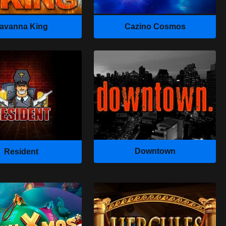
avanna King
Cazino Cosmos
Downtown
Resident