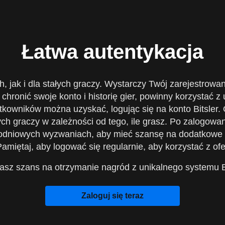
Łatwa autentykacja
, jak i dla stałych graczy. Wystarczy Twój zarejestrowan
chronić swoje konto i historię gier, powinny korzystać 
kowników można uzyskać, logując się na konto Bitsler.
nych graczy w zależności od tego, ile grasz. Po zalogo
tygodniowych wyzwaniach, aby mieć szansę na dodatkowe
miętaj, aby logować się regularnie, aby korzystać z ofe
masz szans na otrzymanie nagród z unikalnego systemu Bi
Zaloguj się teraz