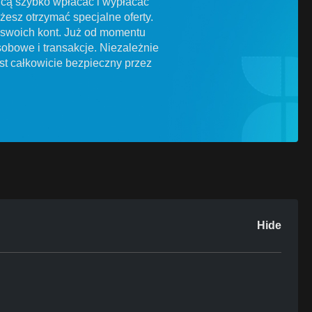
hcą szybko wpłacać i wypłacać
ożesz otrzymać specjalne oferty.
o swoich kont. Już od momentu
bowe i transakcje. Niezależnie
est całkowicie bezpieczny przez
Hide