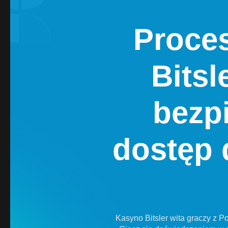
Proce
Bitsl
bezp
dostęp 
Kasyno Bitsler wita graczy z P