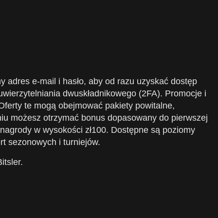
y adres e-mail i hasło, aby od razu uzyskać dostęp
z uwierzytelniania dwuskładnikowego (2FA). Promocje i
 Oferty te mogą obejmować pakiety powitalne,
waniu możesz otrzymać bonus dopasowany do pierwszej
 nagrody w wysokości zł100. Dostępne są poziomy
rt sezonowych i turniejów.
tsler.