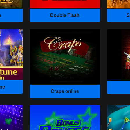
n
Double Flash
S
une
Craps online