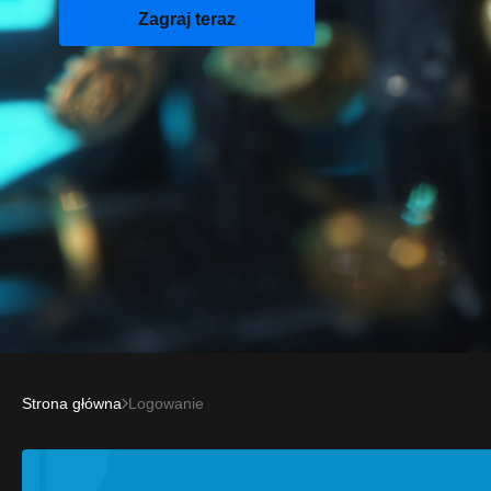
Zagraj teraz
Strona główna
Logowanie