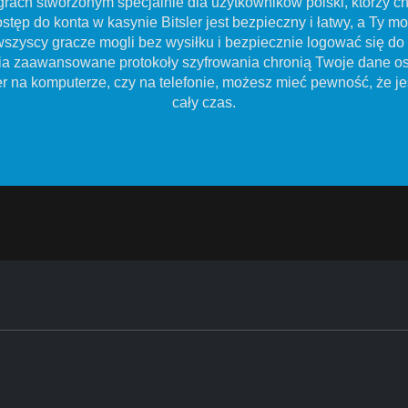
rach stworzonym specjalnie dla użytkowników polski, którzy c
stęp do konta w kasynie Bitsler jest bezpieczny i łatwy, a Ty m
 wszyscy gracze mogli bez wysiłku i bezpiecznie logować się d
 zaawansowane protokoły szyfrowania chronią Twoje dane oso
ler na komputerze, czy na telefonie, możesz mieć pewność, że j
cały czas.