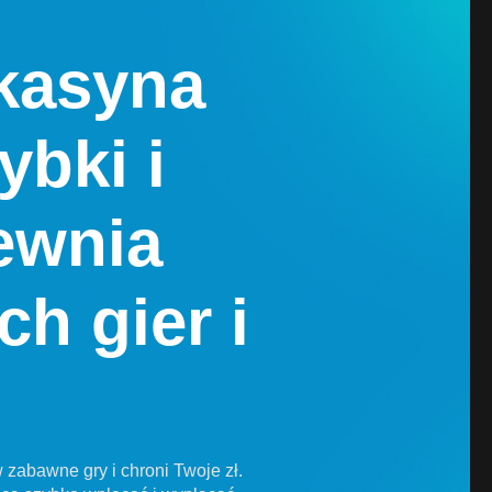
kasyna
ybki i
ewnia
h gier i
 zabawne gry i chroni Twoje zł.