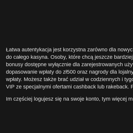
Łatwa autentykacja jest korzystna zarówno dla nowych
do całego kasyna. Osoby, które chcą jeszcze bardziej 
bonusy dostępne wyłącznie dla zarejestrowanych użyt
dopasowanie wpłaty do zł500 oraz nagrody dla lojal
wpłaty. Możesz także brać udział w codziennych i 
VIP ze specjalnymi ofertami cashback lub rakeback. Pa
Im częściej logujesz się na swoje konto, tym więcej 