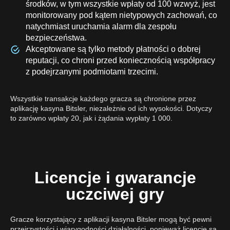
środków, w tym wszystkie wpłaty od 100 wzwyż, jest
monitorowany pod kątem nietypowych zachowań, co
natychmiast uruchamia alarm dla zespołu
bezpieczeństwa.
Akceptowane są tylko metody płatności o dobrej
reputacji, co chroni przed koniecznością współpracy
z podejrzanymi podmiotami trzecimi.
Wszystkie transakcje każdego gracza są chronione przez
aplikację kasyna Bitsler, niezależnie od ich wysokości. Dotyczy
to zarówno wpłaty 20, jak i żądania wypłaty 1 000.
Licencje i gwarancje
uczciwej gry
Gracze korzystający z aplikacji kasyna Bitsler mogą być pewni
przejrzystości i wiarygodności działalności, ponieważ licencje są