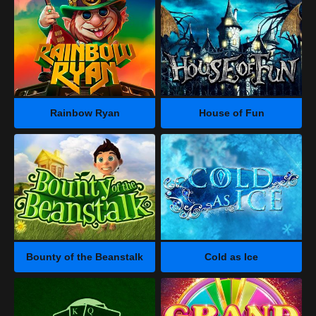
bezpośrednio z telefonów
Aby rozpocząć korzystanie z aplikacji kasyna Bitsler,
wejdź na oficjalną stronę internetową i pobierz aplikację
Jakie kryptowaluty można używać do kupowania gier?
Rainbow Ryan
House of Fun
Bounty of the Beanstalk
Cold as Ice