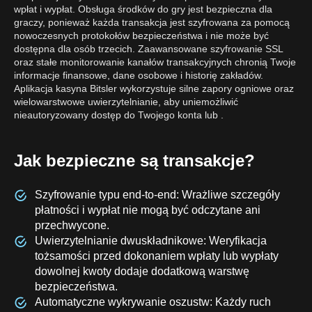
wpłat i wypłat. Obsługa środków do gry jest bezpieczna dla
graczy, ponieważ każda transakcja jest szyfrowana za pomocą
nowoczesnych protokołów bezpieczeństwa i nie może być
dostępna dla osób trzecich. Zaawansowane szyfrowanie SSL
oraz stałe monitorowanie kanałów transakcyjnych chronią Twoje
informacje finansowe, dane osobowe i historię zakładów.
Aplikacja kasyna Bitsler wykorzystuje silne zapory ogniowe oraz
wielowarstwowe uwierzytelnianie, aby uniemożliwić
nieautoryzowany dostęp do Twojego konta lub .
Jak bezpieczne są transakcje?
Szyfrowanie typu end-to-end: Wrażliwe szczegóły
płatności i wypłat nie mogą być odczytane ani
przechwycone.
Uwierzytelnianie dwuskładnikowe: Weryfikacja
tożsamości przed dokonaniem wpłaty lub wypłaty
dowolnej kwoty dodaje dodatkową warstwę
bezpieczeństwa.
Automatyczne wykrywanie oszustw: Każdy ruch