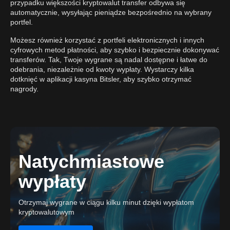
przypadku większości kryptowalut transfer odbywa się
automatycznie, wysyłając pieniądze bezpośrednio na wybrany
portfel.
Możesz również korzystać z portfeli elektronicznych i innych
cyfrowych metod płatności, aby szybko i bezpiecznie dokonywać
transferów. Tak, Twoje wygrane są nadal dostępne i łatwe do
odebrania, niezależnie od kwoty wypłaty. Wystarczy kilka
dotknięć w aplikacji kasyna Bitsler, aby szybko otrzymać
nagrody.
Natychmiastowe
wypłaty
Otrzymaj wygrane w ciągu kilku minut dzięki wypłatom
kryptowalutowym