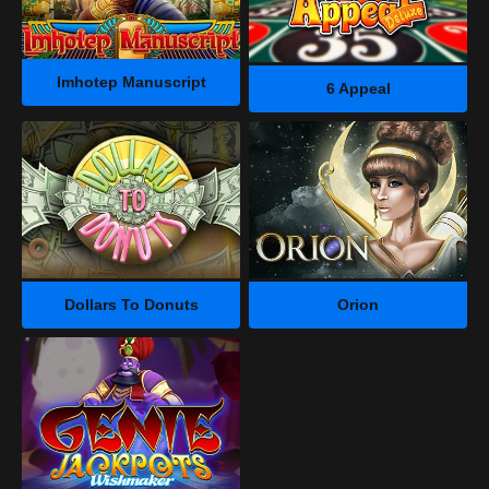
Imhotep Manuscript
6 Appeal
Dollars To Donuts
Orion