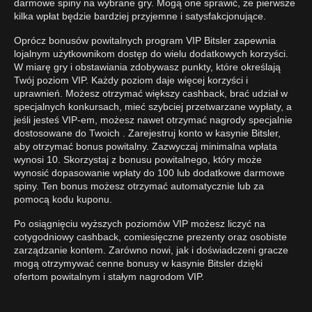
darmowe spiny na wybrane gry. Mogą one sprawić, że pierwsze
kilka wpłat będzie bardziej przyjemne i satysfakcjonujące.
Oprócz bonusów powitalnych program VIP Bitsler zapewnia
lojalnym użytkownikom dostęp do wielu dodatkowych korzyści.
W miarę gry i obstawiania zdobywasz punkty, które określają
Twój poziom VIP. Każdy poziom daje więcej korzyści i
uprawnień. Możesz otrzymać większy cashback, brać udział w
specjalnych konkursach, mieć szybciej przetwarzane wypłaty, a
jeśli jesteś VIP-em, możesz nawet otrzymać nagrody specjalnie
dostosowane do Twoich . Zarejestruj konto w kasynie Bitsler,
aby otrzymać bonus powitalny. Zazwyczaj minimalna wpłata
wynosi 10. Skorzystaj z bonusu powitalnego, który może
wynosić dopasowanie wpłaty do 100 lub dodatkowe darmowe
spiny. Ten bonus możesz otrzymać automatycznie lub za
pomocą kodu kuponu.
Po osiągnięciu wyższych poziomów VIP możesz liczyć na
cotygodniowy cashback, comiesięczne prezenty oraz osobiste
zarządzanie kontem. Zarówno nowi, jak i doświadczeni gracze
mogą otrzymywać cenne bonusy w kasynie Bitsler dzięki
ofertom powitalnym i stałym nagrodom VIP.