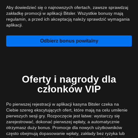
Aby dowiedzieć się o najnowszych ofertach, zawsze sprawdzaj
zakładkę promocji w aplikacji Bitsler. Wszystkie bonusy mają
regulamin, a przed ich akceptacją należy sprawdzić wymagania
aplikacji.
Odbierz bonus powitalny
Oferty i nagrody dla
członków VIP
Po pierwszej rejestracji w aplikacji kasyna Bitsler czeka na
Ciebie szereg ekscytujących ofert, które mają na celu umilenie
pierwszych sesji gry. Rozpoczęcie jest łatwe: wystarczy się
zarejestrować, dokonać pierwszej wpłaty, a automatycznie
otrzymasz duży bonus. Promocje dla nowych użytkowników
często obejmują dopasowanie wpłaty, zakłady bez ryzyka lub