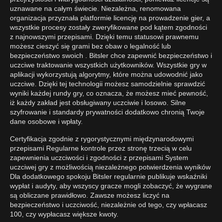
uznawane na całym świecie. Niezależna, renomowana
organizacja przyznała platformie licencję na prowadzenie gier, a
wszystkie procesy zostały zweryfikowane pod kątem zgodności
z najnowszymi przepisami. Dzięki temu statusowi prawnemu
możesz cieszyć się grami bez obaw o legalność lub
bezpieczeństwo swoich . Bitsler chce zapewnić bezpieczeństwo i
uczciwe traktowanie wszystkich użytkowników. Wszystkie gry w
aplikacji wykorzystują algorytmy, które można udowodnić jako
uczciwe. Dzięki tej technologii możesz samodzielnie sprawdzić
wyniki każdej rundy gry, co oznacza, że możesz mieć pewność,
iż każdy zakład jest obsługiwany uczciwie i losowo. Silne
szyfrowanie i standardy prywatności dodatkowo chronią Twoje
dane osobowe i wpłaty.
Certyfikacja zgodnie z rygorystycznymi międzynarodowymi
przepisami Regularne kontrole przez stronę trzecią w celu
zapewnienia uczciwości i zgodności z przepisami System
uczciwej gry z możliwością niezależnego potwierdzenia wyników
Dla dodatkowego spokoju Bitsler regularnie publikuje wskaźniki
wypłat i audyty, aby wszyscy gracze mogli zobaczyć, że wygrane
są obliczane prawidłowo. Zawsze możesz liczyć na
bezpieczeństwo i uczciwość, niezależnie od tego, czy wpłacasz
100, czy wypłacasz większe kwoty.