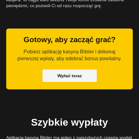
pieniędzmi, co pozwoli Ci od razu rozpocząć grę.
Gotowy, aby zacząć grać?
Pobierz aplikację kasyna Bitsler i dokonaj
pierwszej wpłaty, aby odebrać bonus powitalny.
Wpłać teraz
Szybkie wypłaty
Aplikacja kasyna Bitsler ma jeden z najszybszych czasów wypłat