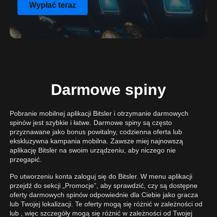
Wypłać teraz
Darmowe spiny
Pobranie mobilnej aplikacji Bitsler i otrzymanie darmowych
spinów jest szybkie i łatwe. Darmowe spiny są często
przyznawane jako bonus powitalny, codzienna oferta lub
ekskluzywna kampania mobilna. Zawsze miej najnowszą
aplikację Bitsler na swoim urządzeniu, aby niczego nie
przegapić.
Po utworzeniu konta zaloguj się do Bitsler. W menu aplikacji
przejdź do sekcji „Promocje”, aby sprawdzić, czy są dostępne
oferty darmowych spinów odpowiednie dla Ciebie jako gracza
lub Twojej lokalizacji. Te oferty mogą się różnić w zależności od
lub , więc szczegóły mogą się różnić w zależności od Twojej