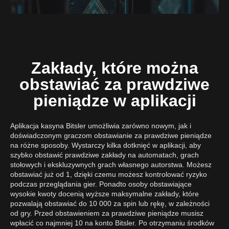
Zakłady, które można
obstawiać za prawdziwe
pieniądze w aplikacji
Aplikacja kasyna Bitsler umożliwia zarówno nowym, jak i
doświadczonym graczom obstawianie za prawdziwe pieniądze
na różne sposoby. Wystarczy kilka dotknięć w aplikacji, aby
szybko obstawić prawdziwe zakłady na automatach, grach
stołowych i ekskluzywnych grach własnego autorstwa. Możesz
obstawiać już od 1, dzięki czemu możesz kontrolować ryzyko
podczas przeglądania gier. Ponadto osoby obstawiające
wysokie kwoty docenią wyższe maksymalne zakłady, które
pozwalają obstawiać do 10 000 za spin lub rękę, w zależności
od gry. Przed obstawieniem za prawdziwe pieniądze musisz
wpłacić co najmniej 10 na konto Bitsler. Po otrzymaniu środków