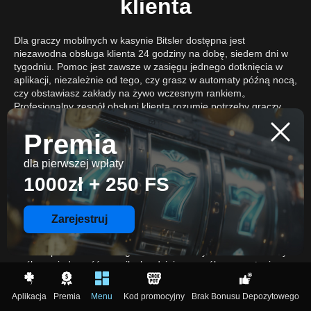
klienta
Dla graczy mobilnych w kasynie Bitsler dostępna jest
niezawodna obsługa klienta 24 godziny na dobę, siedem dni w
tygodniu. Pomoc jest zawsze w zasięgu jednego dotknięcia w
aplikacji, niezależnie od tego, czy grasz w automaty późną nocą,
czy obstawiasz zakłady na żywo wczesnym rankiem。
Profesjonalny zespół obsługi klienta rozumie potrzeby graczy
mobilnych i działa szybko, aby zapewnić płynność rozgrywki i
uniknąć frustracji. Bitsler oferuje wiele kanałów wsparcia
Premia
mobilnego, aby gracze mogli skontaktować się w sposób, który
im najbardziej odpowiada. Personel wsparcia wie, jak radzić
dla pierwszej wpłaty
sobie z typowymi problemami mobilnymi, takimi jak błędy
1000zł + 250 FS
aplikacji, opóźnione potwierdzenia płatności oraz pytania
dotyczące weryfikacji konta. Możesz łatwo zgłosić problemy z
wpłatami i szybko je rozwiązać, na przykład gdy doładowanie 50
Zarejestruj
trwa dłużej niż oczekiwano. Czat na żywo jest wbudowany
zarówno w aplikację mobilną, jak i na stronie internetowej, więc
możesz porozmawiać z agentem w dowolnym momencie. Gdy
wyślesz wiadomość e-mail z bardziej szczegółowym pytaniem,
szybko otrzymasz odpowiedź i jasne wskazówki, co zrobić dalej.
Aplikacja
Premia
Menu
Kod promocyjny
Brak Bonusu Depozytowego
Centrum pomocy: Rozbudowana sekcja najczęściej zadawanych