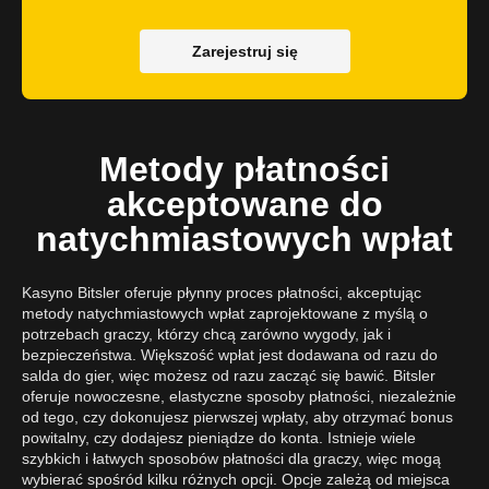
Zarejestruj się
Metody płatności
akceptowane do
natychmiastowych wpłat
Kasyno Bitsler oferuje płynny proces płatności, akceptując
metody natychmiastowych wpłat zaprojektowane z myślą o
potrzebach graczy, którzy chcą zarówno wygody, jak i
bezpieczeństwa. Większość wpłat jest dodawana od razu do
salda do gier, więc możesz od razu zacząć się bawić. Bitsler
oferuje nowoczesne, elastyczne sposoby płatności, niezależnie
od tego, czy dokonujesz pierwszej wpłaty, aby otrzymać bonus
powitalny, czy dodajesz pieniądze do konta. Istnieje wiele
szybkich i łatwych sposobów płatności dla graczy, więc mogą
wybierać spośród kilku różnych opcji. Opcje zależą od miejsca