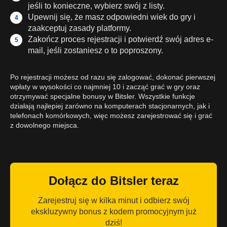
jeśli to konieczne, wybierz swój z listy.
Upewnij się, że masz odpowiedni wiek do gry i
zaakceptuj zasady platformy.
Zakończ proces rejestracji i potwierdź swój adres e-
mail, jeśli zostaniesz o to poproszony.
Po rejestracji możesz od razu się zalogować, dokonać pierwszej
wpłaty w wysokości co najmniej 10 i zacząć grać w gry oraz
otrzymywać specjalne bonusy w Bitsler. Wszystkie funkcje
działają najlepiej zarówno na komputerach stacjonarnych, jak i
telefonach komórkowych, więc możesz zarejestrować się i grać
z dowolnego miejsca.
Dołącz do Bitsler teraz
Zarejestruj się w kilka minut i odbierz swój
ekskluzywny bonus z kodem promocyjnym już
dziś!