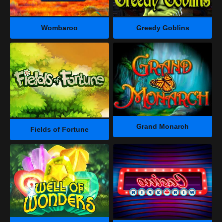
Wombaroo
Greedy Goblins
Grand Monarch
Fields of Fortune