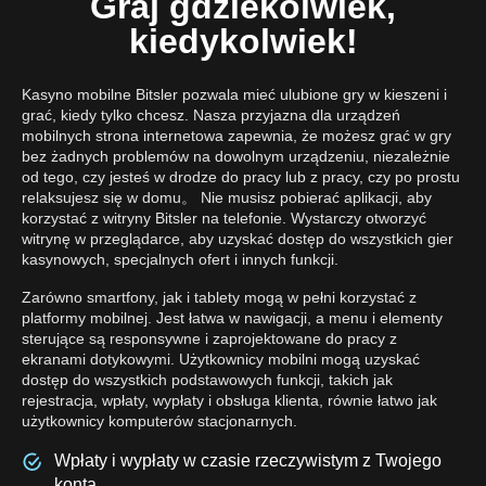
Graj gdziekolwiek,
kiedykolwiek!
Kasyno mobilne Bitsler pozwala mieć ulubione gry w kieszeni i
grać, kiedy tylko chcesz. Nasza przyjazna dla urządzeń
mobilnych strona internetowa zapewnia, że możesz grać w gry
bez żadnych problemów na dowolnym urządzeniu, niezależnie
od tego, czy jesteś w drodze do pracy lub z pracy, czy po prostu
relaksujesz się w domu。 Nie musisz pobierać aplikacji, aby
korzystać z witryny Bitsler na telefonie. Wystarczy otworzyć
witrynę w przeglądarce, aby uzyskać dostęp do wszystkich gier
kasynowych, specjalnych ofert i innych funkcji.
Zarówno smartfony, jak i tablety mogą w pełni korzystać z
platformy mobilnej. Jest łatwa w nawigacji, a menu i elementy
sterujące są responsywne i zaprojektowane do pracy z
ekranami dotykowymi. Użytkownicy mobilni mogą uzyskać
dostęp do wszystkich podstawowych funkcji, takich jak
rejestracja, wpłaty, wypłaty i obsługa klienta, równie łatwo jak
użytkownicy komputerów stacjonarnych.
Wpłaty i wypłaty w czasie rzeczywistym z Twojego
konta