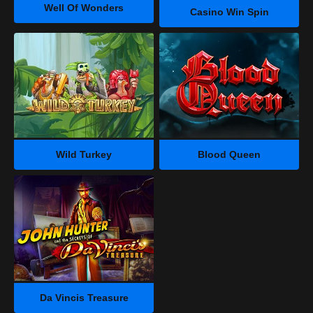
Well Of Wonders
Dracula
Wild Turkey
Blood Queen
Da Vincis Treasure