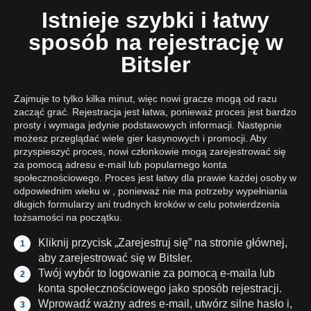
Istnieje szybki i łatwy
sposób na rejestrację w
Bitsler
Zajmuje to tylko kilka minut, więc nowi gracze mogą od razu
zacząć grać. Rejestracja jest łatwa, ponieważ proces jest bardzo
prosty i wymaga jedynie podstawowych informacji. Następnie
możesz przeglądać wiele gier kasynowych i promocji. Aby
przyspieszyć proces, nowi członkowie mogą zarejestrować się
za pomocą adresu e-mail lub popularnego konta
społecznościowego. Proces jest łatwy dla prawie każdej osoby w
odpowiednim wieku w , ponieważ nie ma potrzeby wypełniania
długich formularzy ani trudnych kroków w celu potwierdzenia
tożsamości na początku.
Kliknij przycisk „Zarejestruj się” na stronie głównej,
aby zarejestrować się w Bitsler.
Twój wybór to logowanie za pomocą e-maila lub
konta społecznościowego jako sposób rejestracji.
Wprowadź ważny adres e-mail, utwórz silne hasło i,