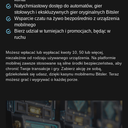
Natychmiastowy dostęp do automatów, gier
stołowych i ekskluzywnych gier oryginalnych Bitsler
Wsparcie czatu na żywo bezpośrednio z urządzenia
mobilnego
Bierz udział w turniejach i promocjach, będąc w
ruchu
Możesz wpłacać lub wypłacać kwoty 10, 50 lub więcej,
niezależnie od rodzaju używanego urządzenia. Na platformie
mobilnej zawsze stosowane są silne środki bezpieczeństwa, aby
chronić Twoje transakcje i gry. Zabierz akcję ze sobą,
gdziekolwiek się udasz, dzięki kasynu mobilnemu Bitsler. Teraz
możesz grać i wygrywać o każdej porze.