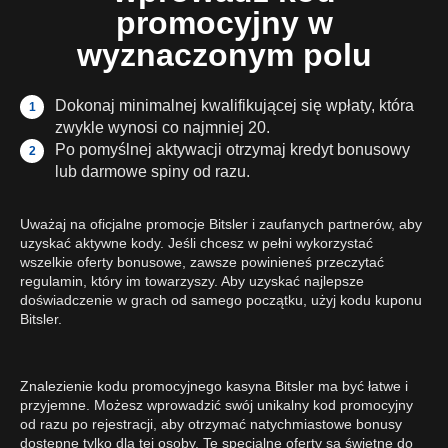
promocyjny w
wyznaczonym polu
Dokonaj minimalnej kwalifikującej się wpłaty, która
zwykle wynosi co najmniej 20.
Po pomyślnej aktywacji otrzymaj kredyt bonusowy
lub darmowe spiny od razu.
Uważaj na oficjalne promocje Bitsler i zaufanych partnerów, aby
uzyskać aktywne kody. Jeśli chcesz w pełni wykorzystać
wszelkie oferty bonusowe, zawsze powinieneś przeczytać
regulamin, który im towarzyszy. Aby uzyskać najlepsze
doświadczenie w grach od samego początku, użyj kodu kuponu
Bitsler.
Znalezienie kodu promocyjnego kasyna Bitsler ma być łatwe i
przyjemne. Możesz wprowadzić swój unikalny kod promocyjny
od razu po rejestracji, aby otrzymać natychmiastowe bonusy
dostępne tylko dla tej osoby. Te specjalne oferty są świetne do