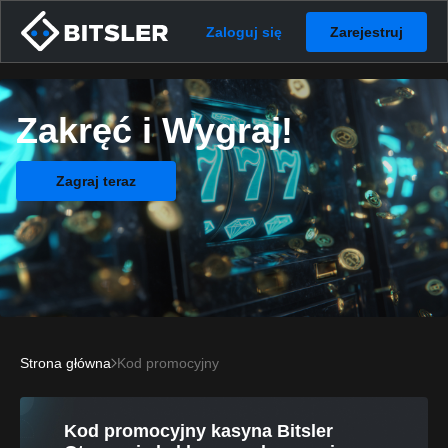
Zaloguj się
Zarejestruj
Zakręć i Wygraj!
Zagraj teraz
Strona główna
Kod promocyjny
Kod promocyjny kasyna Bitsler